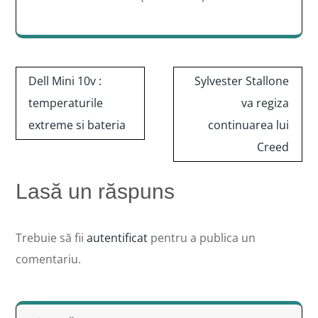
Navigare
Dell Mini 10v :
Sylvester Stallone
în
temperaturile
va regiza
articole
extreme si bateria
continuarea lui
Creed
Lasă un răspuns
Trebuie să fii
autentificat
pentru a publica un
comentariu.