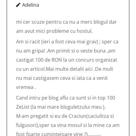
Adelina
mi cer scuze pentru ca nu a mers blogul dar
am avut mici probleme cu hostul.
Am si racit (ieri a fost ceva mai grav) ; sper ca
nu am gripa! .Am primit si o veste buna ,am
castigat 100 de RON la un concurs organizat
cu un articol.Mai multe detalii aici .De mult
nu mai castigasem ceva si iata ca a venit
vremea .
Cand intru pe blog aflu ca sunt si in top 100
ZeList (la mai mare bloguletzului meu ).
M-am pregatit si eu de Craciun(caciulitza si
fulgusori),sper sa vina mosul si la mine ca am
fost foarte cuminte(oare vine ?)………..