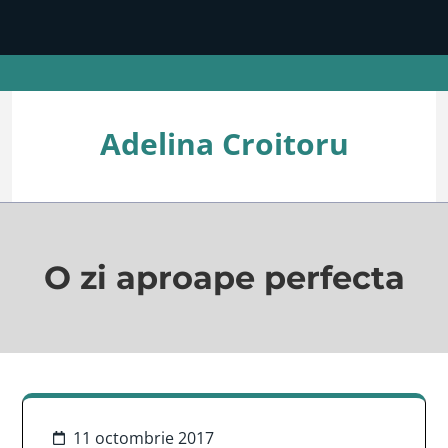
Skip
to
content
(Press
Enter)
Adelina Croitoru
O zi aproape perfecta
11 octombrie 2017