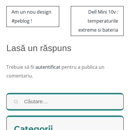
Navigare
Am un nou design
Dell Mini 10v :
în
#peblog !
temperaturile
articole
extreme si bateria
Lasă un răspuns
Trebuie să fii
autentificat
pentru a publica un
comentariu.
Caută
după:
Categorii