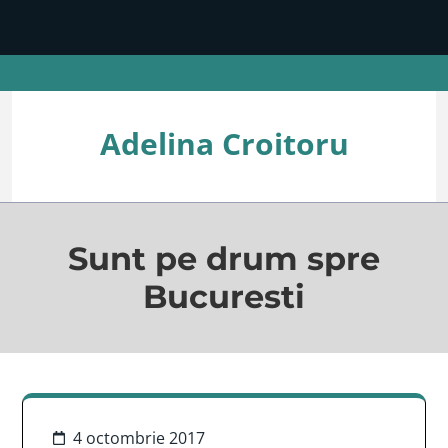
Skip
to
content
(Press
Enter)
Adelina Croitoru
Sunt pe drum spre
Bucuresti
4 octombrie 2017