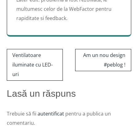
multumesc celor de la WebFactor pentru
rapiditate si feedback.
Navigare
Ventilatoare
Am un nou design
în
iluminate cu LED-
#peblog !
articole
uri
Lasă un răspuns
Trebuie să fii
autentificat
pentru a publica un
comentariu.