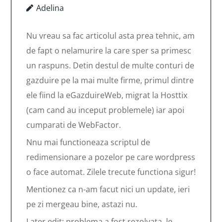
Adelina
Nu vreau sa fac articolul asta prea tehnic, am
de fapt o nelamurire la care sper sa primesc
un raspuns. Detin destul de multe conturi de
gazduire pe la mai multe firme, primul dintre
ele fiind la eGazduireWeb, migrat la Hosttix
(cam cand au inceput problemele) iar apoi
cumparati de WebFactor.
Nnu mai functioneaza scriptul de
redimensionare a pozelor pe care wordpress
o face automat. Zilele trecute functiona sigur!
Mentionez ca n-am facut nici un update, ieri
pe zi mergeau bine, astazi nu.
Later edit: problema a fost rezolvata, le