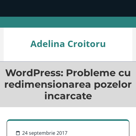
Skip
to
content
(Press
Enter)
Adelina Croitoru
WordPress: Probleme cu
redimensionarea pozelor
incarcate
24 septembrie 2017