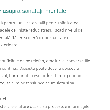
e asupra sănătății mentale
ă pentru unii, este vitală pentru sănătatea
adele de liniște reduc stresul, scad nivelul de
entală. Tăcerea oferă o oportunitate de
exterioare.
tificările de pe telefon, emailurile, conversațiile
tă continuă. Aceasta poate duce la oboseală
rtizol, hormonul stresului. În schimb, perioadele
eze, să elimine tensiunea acumulată și să
iei
te, creierul are ocazia să proceseze informațiile