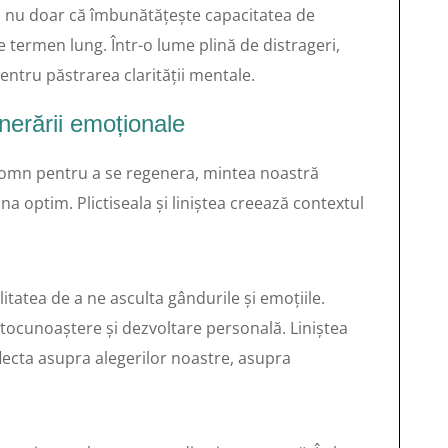
 nu doar că îmbunătățește capacitatea de
 termen lung. Într-o lume plină de distrageri,
entru păstrarea clarității mentale.
nerării emoționale
somn pentru a se regenera, mintea noastră
a optim. Plictiseala și liniștea creează contextul
itatea de a ne asculta gândurile și emoțiile.
tocunoaștere și dezvoltare personală. Liniștea
lecta asupra alegerilor noastre, asupra