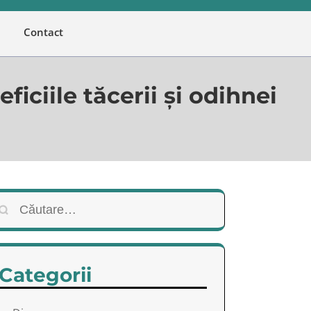
Contact
ficiile tăcerii și odihnei
Caută
după:
Categorii