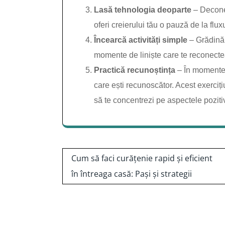
Lasă tehnologia deoparte
– Deconec
oferi creierului tău o pauză de la flux
Încearcă activități simple
– Grădinăr
momente de liniște care te reconectea
Practică recunoștința
– În momentele
care ești recunoscător. Acest exercițiu
să te concentrezi pe aspectele pozitive
Navigare
Cum să faci curățenie rapid și eficient
în
în întreaga casă: Pași și strategii
articole