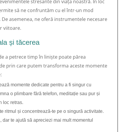
venimentele stresante din viața noastră. În loc
 permite să ne confruntăm cu el într-un mod
ă. De asemenea, ne oferă instrumentele necesare
 viitoare.
la și tăcerea
 de a petrece timp în liniște poate părea
tode prin care putem transforma aceste momente
:
ază momente dedicate pentru a fi singur cu
emna o plimbare fără telefon, meditație sau pur și
 loc retras.
e ritmul și concentrează-te pe o singură activitate.
, dar te ajută să apreciezi mai mult momentul