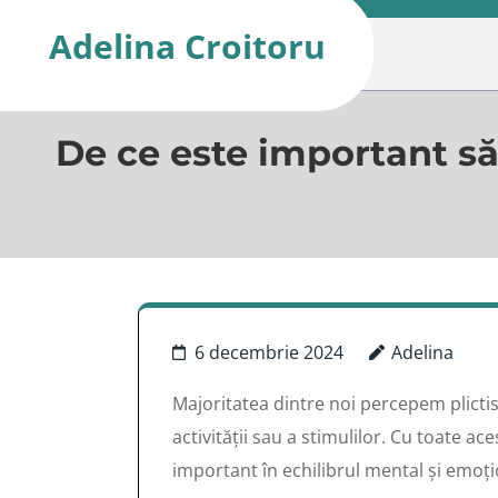
Skip
Adelina Croitoru
to
content
(Press
De ce este important să î
Enter)
6 decembrie 2024
Adelina
Majoritatea dintre noi percepem plictis
activității sau a stimulilor. Cu toate ac
important în echilibrul mental și emoți