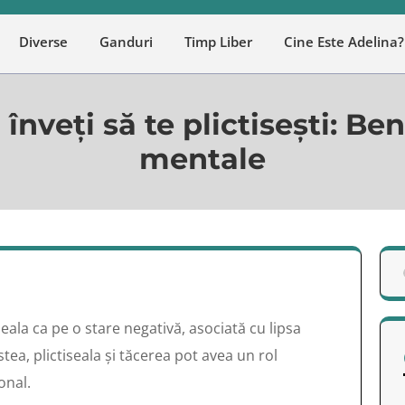
Diverse
Ganduri
Timp Liber
Cine Este Adelina?
nveți să te plictisești: Bene
mentale
eala ca pe o stare negativă, asociată cu lipsa
estea, plictiseala și tăcerea pot avea un rol
onal.