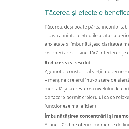
Tăcerea și efectele benefic
Tăcerea, deși poate părea inconfortabil
noastră mintală. Studiile arată că perio
anxietate și îmbunătățesc claritatea m
reconectare cu sine, fără interferențe 
Reducerea stresului
Zgomotul constant al vieții moderne – no
– menține creierul într-o stare de aler
mentală și la creșterea nivelului de co
de tăcere permit creierului să se relax
funcționeze mai eficient.
Îmbunătățirea concentrării și memor
Atunci când ne oferim momente de liniș