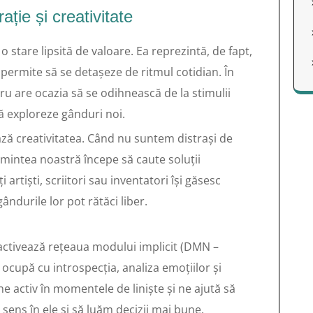
ație și creativitate
e o stare lipsită de valoare. Ea reprezintă, de fapt,
 permite să se detașeze de ritmul cotidian. În
ru are ocazia să se odihnească de la stimulii
să exploreze gânduri noi.
ează creativitatea. Când nu suntem distrași de
, mintea noastră începe să caute soluții
 artiști, scriitori sau inventatori își găsesc
ândurile lor pot rătăci liber.
 activează rețeaua modului implicit (DMN –
ocupă cu introspecția, analiza emoțiilor și
 activ în momentele de liniște și ne ajută să
sens în ele și să luăm decizii mai bune.