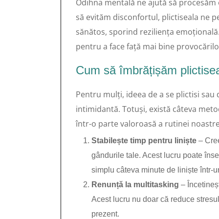
Odihna mentală ne ajută să procesăm e
să evităm disconfortul, plictiseala ne
sănătos, sporind reziliența emoțional
pentru a face față mai bine provocărilor
Cum să îmbrățișăm plictisea
Pentru mulți, ideea de a se plictisi sau
intimidantă. Totuși, există câteva me
într-o parte valoroasă a rutinei noastre
Stabilește timp pentru liniște
– Cree
gândurile tale. Acest lucru poate îns
simplu câteva minute de liniște într-un
Renunță la multitasking
– Încetineșt
Acest lucru nu doar că reduce stresul
prezent.