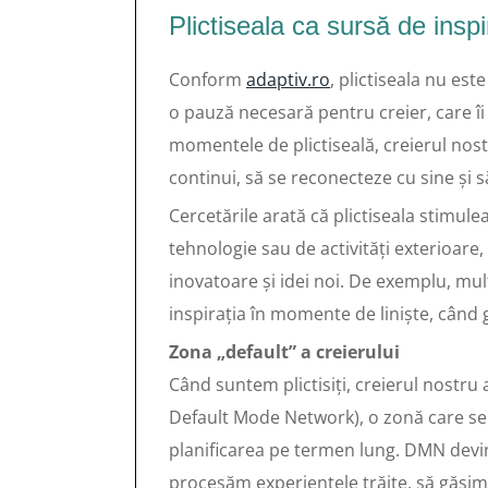
Plictiseala ca sursă de inspir
Conform
adaptiv.ro
, plictiseala nu est
o pauză necesară pentru creier, care îi
momentele de plictiseală, creierul nost
continui, să se reconecteze cu sine și 
Cercetările arată că plictiseala stimul
tehnologie sau de activități exterioare
inovatoare și idei noi. De exemplu, mulți
inspirația în momente de liniște, când g
Zona „default” a creierului
Când suntem plictisiți, creierul nostru
Default Mode Network), o zonă care se 
planificarea pe termen lung. DMN devine
procesăm experiențele trăite, să găsim 