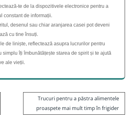
tează-te de la dispozitivele electronice pentru a
ul constant de informații.
itul, desenul sau chiar aranjarea casei pot deveni
ză cu tine însuți.
 de liniște, reflectează asupra lucrurilor pentru
 simplu îți îmbunătățește starea de spirit și te ajută
 ale vieții.
Trucuri pentru a păstra alimentele
proaspete mai mult timp în frigider